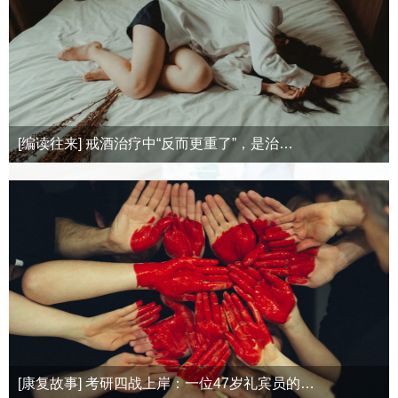
[编读往来] 戒酒治疗中“反而更重了”，是治…
[康复故事] 考研四战上岸：一位47岁礼宾员的…