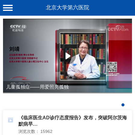
北京大学第六医院
首 页
医院概况
工作动态
科室介绍
专家介绍
就诊服务
儿童孤独症——用爱照亮孤独
科学研究
教育培训
《临床医生AD诊疗态度报告》发布，突破阿尔茨海
健康科普
默病早…
浏览次数：
15962
合作支援