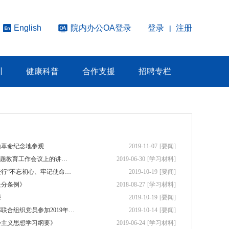
院内办公OA登录
登录
注册
English
|
训
健康科普
合作支援
招聘专栏
山革命纪念地参观
2019-11-07
[要闻]
主题教育工作会议上的讲…
2019-06-30
[学习材料]
行“不忘初心、牢记使命…
2019-10-19
[要闻]
处分条例》
2018-08-27
[学习材料]
课
2019-10-19
[要闻]
联合组织党员参加2019年…
2019-10-14
[要闻]
会主义思想学习纲要》
2019-06-24
[学习材料]