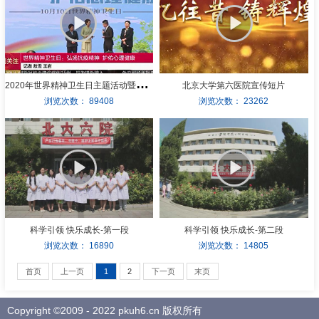
2
020年世界精神卫生日主题活动暨北京大学第…
北京大学第六医院宣传短片
浏览次数：
89408
浏览次数：
23262
科学引领 快乐成长-第一段
科学引领 快乐成长-第二段
浏览次数：
16890
浏览次数：
14805
首页
上一页
1
2
下一页
末页
Copyright ©2009 - 2022 pkuh6.cn 版权所有