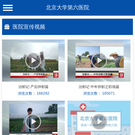
北京大学第六医院
首 页
医院宣传视频
医院概况
工作动态
科室介绍
专家介绍
就诊服务
治郁记-产后抑郁篇
治郁记 中年抑郁之职场篇
浏览次数：
166292
浏览次数：
165071
科学研究
教育培训
健康科普
合作支援