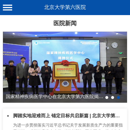
北京大学第六医院
首 页
医院新闻
医院概况
工作动态
科室介绍
专家介绍
就诊服务
科学研究
国家精神疾病医学中心在北京大学第六医院揭…
教育培训
脚踏实地迎难而上 锚定目标共启新篇 | 北京大学第六医院召开高质量发…
健康科普
为进一步贯彻落实习近平总书记关于发展新质生产力的重要指
合作支援