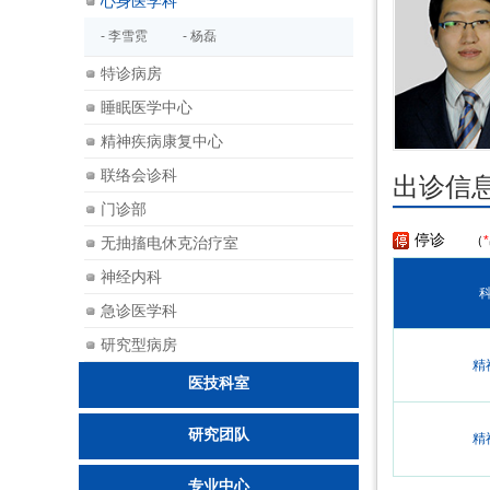
心身医学科
- 李雪霓
- 杨磊
特诊病房
睡眠医学中心
精神疾病康复中心
杨磊
联络会诊科
出诊信
门诊部
停诊
（
*
无抽搐电休克治疗室
神经内科
急诊医学科
研究型病房
精
医技科室
研究团队
精
专业中心