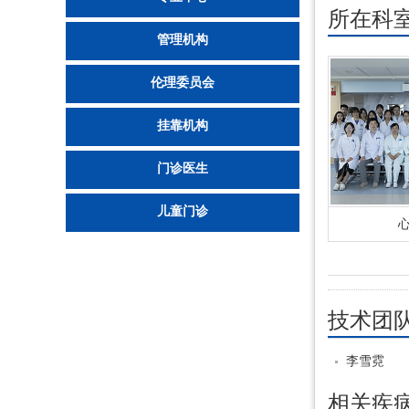
所在科
管理机构
伦理委员会
挂靠机构
门诊医生
儿童门诊
技术团
李雪霓
相关疾