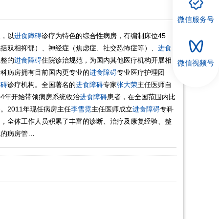
微信服务号
象，以
进食障碍
诊疗为特色的综合性病房，有编制床位45
包括双相抑郁）、神经症（焦虑症、社交恐怖症等）、
进食
完整的
进食障碍
住院诊治规范，为国内其他医疗机构开展相
微信视频号
学科病房拥有目前国内更专业的
进食障碍
专业医疗护理团
障碍
诊疗机构。全国著名的
进食障碍
专家
张大荣
主任医师自
04年开始带领病房系统收治
进食障碍
患者，在全国范围内比
。2011年现任病房主任
李雪霓
主任医师成立
进食障碍
专科
间，全体工作人员积累了丰富的诊断、治疗及康复经验、整
统的病房管…