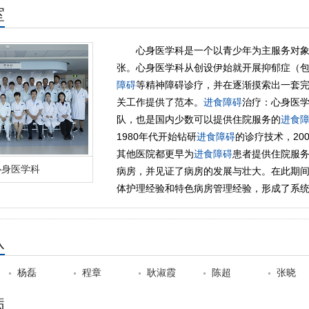
室
心身医学科是一个以青少年为主服务对
张。心身医学科从创设伊始就开展抑郁症（
障碍
等精神障碍诊疗，并在逐渐摸索出一套
关工作提供了范本。
进食障碍
治疗：心身医
队，也是国内少数可以提供住院服务的
进食
1980年代开始钻研
进食障碍
的诊疗技术，20
其他医院都更早为
进食障碍
患者提供住院服务
心身医学科
病房，并见证了病房的发展与壮大。在此期
体护理经验和特色病房管理经验，形成了系
队
杨磊
程章
耿淑霞
陈超
张晓
病