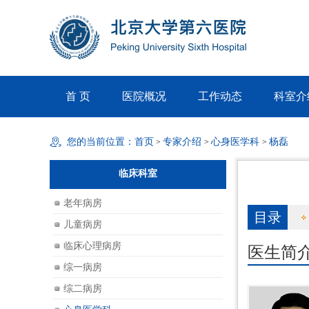
首 页
医院概况
工作动态
科室介
您的当前位置：
首页
专家介绍
心身医学科
杨磊
>
>
>
临床科室
老年病房
目录
儿童病房
临床心理病房
医生简
综一病房
综二病房