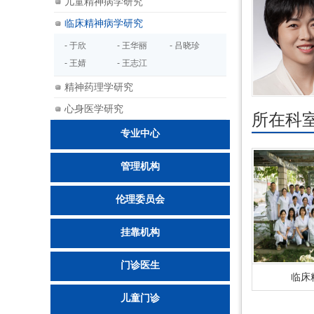
儿童精神病学研究
临床精神病学研究
- 于欣
- 王华丽
- 吕晓珍
- 王婧
- 王志江
精神药理学研究
吕晓珍
心身医学研究
所在科
专业中心
管理机构
伦理委员会
挂靠机构
门诊医生
临床
儿童门诊