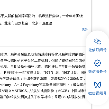
基于人群的精神障碍防治、临床流行病学，十余年来围绕
金、北京市自然基金、北京市卫生健…
更多
微信订阅号
知障碍、精神分裂症及双相情感障碍等常见精神障碍的临床
碍多中心临床研究平台的工作机制，创建了较稳固的全国多
学机制、早期诊断生物标记物、临床评估与早期干预等领域
微信服务号
技部“十一五”支撑计划、“973”计划、“863”计划、国家
等基金课题；主编专著近30部；发表SCI论文300余篇，
sychiatry、Am J Psychiatry等高质量国际期刊上；最先揭示
衔建立MATRICS共识认知成套测验（MCCB）中国城市常
微信视频号
人群的神经认知测验提供了科学标准；采用PAD实现认知测
国…