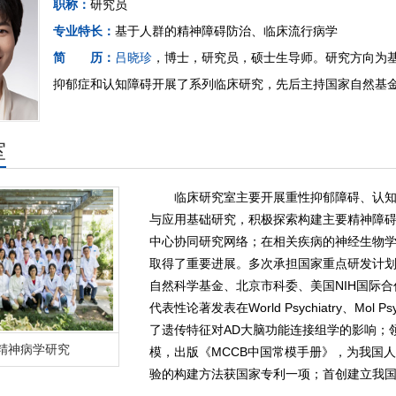
职称：
研究员
专业特长：
基于人群的精神障碍防治、临床流行病学
简 历：
吕晓珍
，博士，研究员，硕士生导师。研究方向为
抑郁症和认知障碍开展了系列临床研究，先后主持国家自然基
室
临床研究室主要开展重性抑郁障碍、认
与应用基础研究，积极探索构建主要精神障
中心协同研究网络；在相关疾病的神经生物
取得了重要进展。多次承担国家重点研发计划、科
自然科学基金、北京市科委、美国NIH国际合作
代表性论著发表在World Psychiatry、Mol P
了遗传特征对AD大脑功能连接组学的影响；领
精神病学研究
模，出版《MCCB中国常模手册》，为我国
验的构建方法获国家专利一项；首创建立我