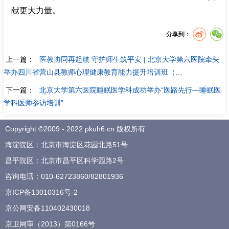
献更大力量。
分享到：
上一篇：
医教协同再起航 守护师生筑平安 | 北京大学第六医院牵头
举办四川省营山县教师心理健康教育能力提升培训班（…
下一篇：
北京大学第六医院睡眠医学科成功举办“医路先行—睡眠医
学科医师参访培训”
Copyright ©2009 - 2022 pkuh6.cn 版权所有
海淀院区：北京市海淀区花园北路51号
昌平院区：北京市昌平区科学园路2号
咨询电话：
010-62723860
/
82801936
京ICP备13010316号-2
京公网安备110402430018
京卫网审（2013）第0166号