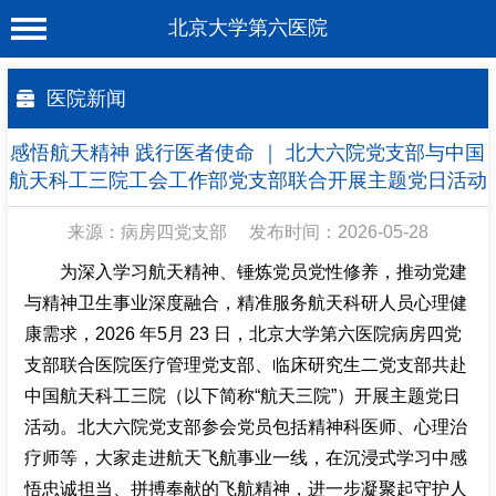
北京大学第六医院
首 页
医院新闻
医院概况
感悟航天精神 践行医者使命 ｜ 北大六院党支部与中国
工作动态
航天科工三院工会工作部党支部联合开展主题党日活动
科室介绍
来源：病房四党支部
发布时间：2026-05-28
专家介绍
为深入学习航天精神、锤炼党员党性修养，推动党建
与精神卫生事业深度融合，精准服务航天科研人员心理健
就诊服务
康需求，2026 年5月 23 日，北京大学第六医院病房四党
科学研究
支部联合医院医疗管理党支部、临床研究生二党支部共赴
中国航天科工三院（以下简称“航天三院”）开展主题党日
教育培训
活动。北大六院党支部参会党员包括精神科医师、心理治
健康科普
疗师等，大家走进航天飞航事业一线，在沉浸式学习中感
悟忠诚担当、拼搏奉献的飞航精神，进一步凝聚起守护人
合作支援