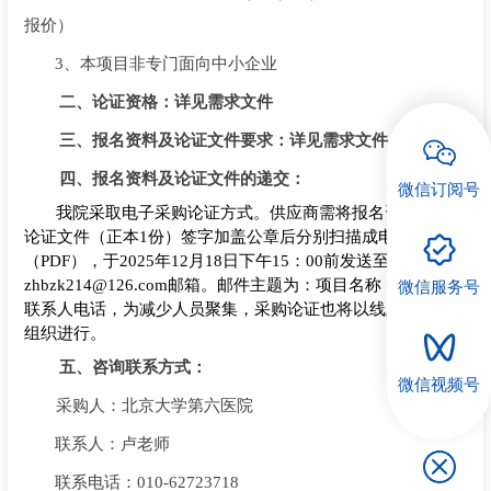
报价）
招聘专栏
3、本项
目非专门面向中小企业
二、
论证资格：详见需求文件
三、
报名资料及论证文件要求：详见需求文件
四
、
报名资料及论证
文件
的
递交：
微信订阅号
我院采取电子采购论证方式。供应商需将报名资料、采购
论证文件（正本
1份）签字加盖公章后分别扫描成电子版格式
（PDF），于202
5
年
12
月
18
日下午
15：00前发送至
zhbzk214@126.com邮箱。邮件主题为：项目名称，邮件需附
微信服务号
联系人电话，为减少人员聚集，采购论证也将以线上的形式
组织进行。
五
、
咨询
联系方式：
微信视频号
采购人：北京大学第六医院
联系人：
卢
老师
联系电话：
010-627237
18