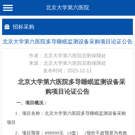
北京大学第六医院
首 页
招标采购
医院概况
北京大学第六医院多导睡眠监测设备采购项目论证公告
工作动态
作者：北京大学第六医院后勤保障处
科室介绍
来源：北京大学第六医院后勤保障处
发布时间：2025-12-11
专家介绍
北
京大学第六医院多导睡眠监测设备采
就诊服务
购项目
论证公告
科学研究
一、项目概况：
教育培训
1、项目名称
：北京大学第六医院多导睡眠监测设备采购
健康科普
项目
2、项目预算：
498000
合作支援
元
（
4套）
（报价不超预算为有效