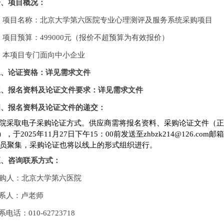
一、项目概况：
、项目名称
：北京大学第六医院专业心理测评及服务系统采购项目
、项目预算：
499000
元（报价不超预算为有效报价）
、本项
目专门面向中小企业
二、
论证资格：详见需求文件
三、
报名资料及论证文件要求：详见需求文件
四
、
报名资料及论证
文件
的
递交：
院采取电子采购论证方式。供应商需将报名资料、采购论证文件（正
），于202
5
年
11
月
27
日下午
15：00前发送至zhbzk214@126
员聚集，采购论证也将以线上的形式组织进行。
五
、
咨询
联系方式：
购人：北京大学第六医院
系人：
卢
老师
系电话：
010-627237
18