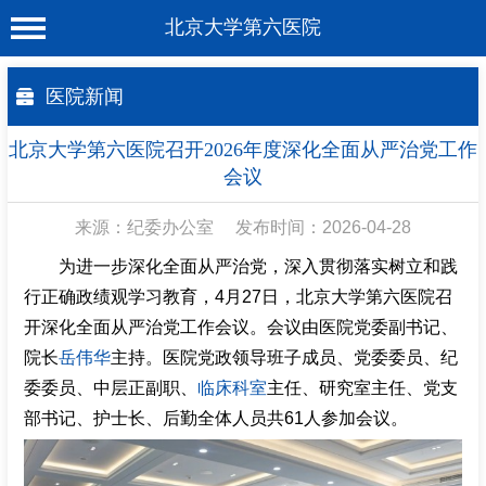
北京大学第六医院
首 页
医院新闻
医院概况
北京大学第六医院召开2026年度深化全面从严治党工作
工作动态
会议
科室介绍
来源：纪委办公室
发布时间：2026-04-28
专家介绍
为进一步深化全面从严治党，深入贯彻落实树立和践
行正确政绩观学习教育，4月27日，北京大学第六医院召
就诊服务
开深化全面从严治党工作会议。会议由医院党委副书记、
科学研究
院长
岳伟华
主持。医院党政领导班子成员、党委委员、纪
委委员、中层正副职、
临床科室
主任、研究室主任、党支
教育培训
部书记、护士长、后勤全体人员共61人参加会议。
健康科普
合作支援