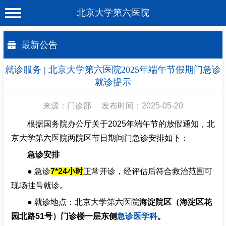
北京大学第六医院
首 页
最新公告
医院概况
就诊服务 | 北京大学第六医院2025年端午节假期门急诊
工作动态
就诊提示
科室介绍
来源：门诊部
发布时间：2025-05-20
专家介绍
根据国务院办公厅关于2025年端午节的放假通知，北
京大学第六医院两院区节日期间门急诊安排如下：
就诊服务
急诊安排
科学研究
● 急诊
7*24小时
正常开诊，经评估后符合救治范围可
教育培训
现场挂号就诊。
● 就诊地点：北京大学第六医院
健康科普
海淀院区（海淀区花
园北路51号）门诊楼一层东侧
急诊医学科
。
合作支援