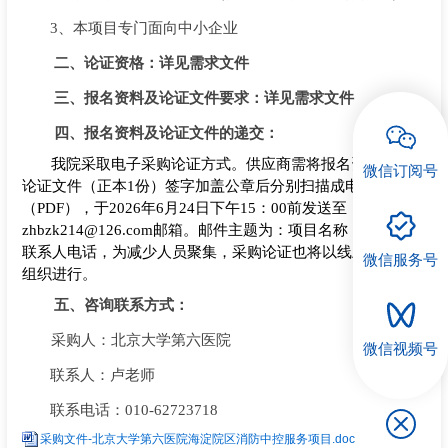
3、本项
目专门面向中小企业
招聘专栏
二、
论证资格：详见需求文件
三、
报名资料及论证文件要求：详见需求文件
四
、
报名资料及论证
文件
的
递交：
我院采取电子采购论证方式。供应商需将报名资料、采购
微信订阅号
论证文件（正本
1份）签字加盖公章后分别扫描成电子版格式
（PDF），于202
6
年
6
月
24
日下午
15：00前发送至
zhbzk214@126.com邮箱。邮件主题为：项目名称，邮件需附
联系人电话，为减少人员聚集，采购论证也将以线上的形式
微信服务号
组织进行。
五
、
咨询
联系方式：
采购人：北京大学第六医院
微信视频号
联系人：
卢
老师
联系电话：
010-627237
18
采购文件-北京大学第六医院海淀院区消防中控服务项目.doc