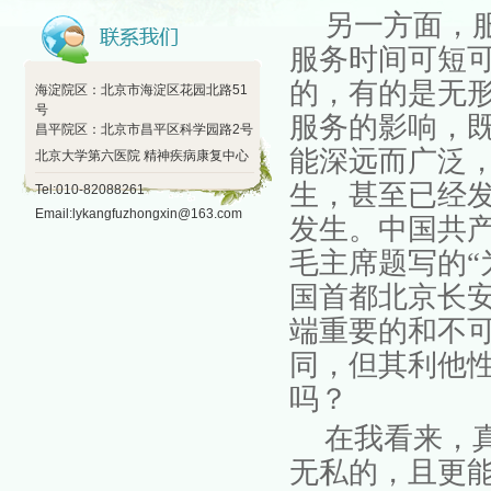
另一方面，
服务时间可短
的，有的是无
海淀院区：北京市海淀区花园北路51
号
服务的影响，
昌平院区：北京市昌平区科学园路2号
能深远而广泛
北京大学第六医院 精神疾病康复中心
生，甚至已经
Tel:010-82088261
Email:lykangfuzhongxin@163.com
发生。中国共
毛主席题写的
国首都北京长安
端重要的和不
同，但其利他
吗？
在我看来，
无私的，且更