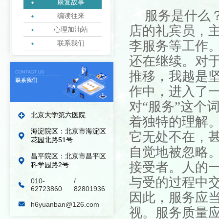
康复故事
服务是什么
编读往来
店的礼宾员，
心理加油站
李服务等工作
联系我们
绿丝带志愿者协会
还在继续。对
推移，我越是
作中，进入了
对
“服务”这个
北京大学第六医院
着独特的理解
海淀院区：北京市海淀区
它无处不在，
花园北路51号
自觉地被忽略
昌平院区：北京市昌平区
接受者。人的
科学园路2号
与受的过程中交
010-
/
62723860
82801936
因此，服务应
h6yuanban@126.com
视。服务质量