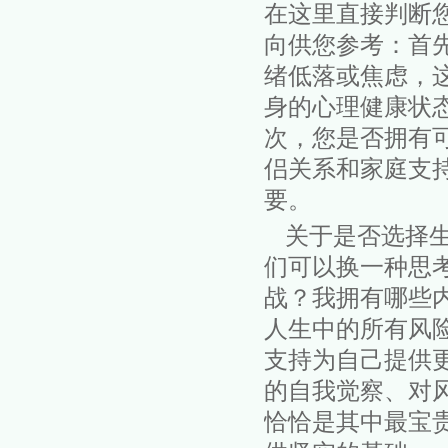
在这里直接判断
向供您参考：
首
绪低落或焦虑，
身的
心理
健康
状
次
，您
是否
拥有
侣关系和家庭支
要。
关于
是否选择
们可以换一种思
战？我拥有哪些
人生中的所有风
支持为自己提供
的自我觉
察、对
恰恰是其中最
宝