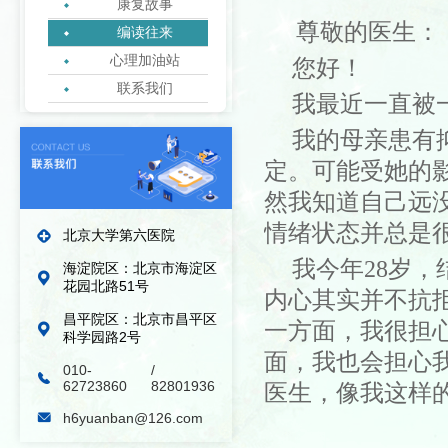
康复故事
尊敬的医生：
编读往来
心理加油站
您好！
联系我们
我
最近一直被
绿丝带志愿者协会
我
的
母亲
患有
定
。
可能受她的
然
我知道自己远
情绪状态并
总是
北京大学第六医院
我今年
28岁
海淀院区：北京市海淀区
花园北路51号
内
心
其实
并
不
抗
昌平院区：北京市昌平区
一方面，我
很
担
科学园路2号
面，我也会担心
010-
/
62723860
82801936
医生，像我这样
h6yuanban@126.com