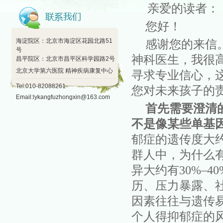
亲爱的读者：
您好！
海淀院区：北京市海淀区花园北路51
感谢您的来信
号
神科医生，我很
昌平院区：北京市昌平区科学园路2号
北京大学第六医院 精神疾病康复中心
寻求专业信心，
Tel:010-82088261
您对未来孩子的
Email:lykangfuzhongxin@163.com
首先需要澄清
不
是像某些单基
郁症的遗传度
大
群人中，为什么
异大约有
30%–
历、压力暴露、
因素往往与遗传
个人
得
抑郁症的